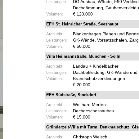
Leistungen:
DG Ausbau, Wände, F90 Verkleid
Dachdämmung, Gaubenverkleidu
Volumen:
€ 120.000
EFH St. Heinricher Straße, Seeshaupt
Architekt:
Blankenhagen Planen und Berat
Leistungen:
GK-
Wände, Vorsatzschalen, Zarg
Volumen:
€ 50.000
Villa Heilmannstraße, München -
Solln
Architekt:
Landau + Kindelbacher
Leistungen:
Dachbekleidung, GK-
Wände und 
Volumen:
Brandschutzverkleidungen
€ 20.000
EFH Südstraße, Stockdorf
Architekt:
Wolfhard Merten
Leistungen:
Dachgeschossaubau
Volumen:
€ 15.000
Gründerzeit-
Villa mit Turm, Denkmalschutz, Gis
Architekt:
Christoph Welsch