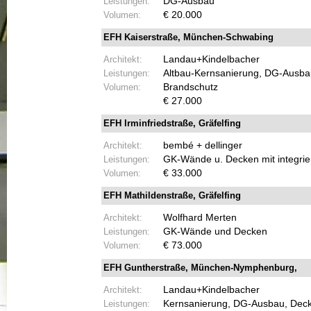
Leistungen:
DG-
Ausbau
Volumen:
€ 20.000
EFH Kaiserstraße, München-
Schwabing
Architekt:
Landau+Kindelbacher
Leistungen:
Altbau-
Kernsanierung,
DG-
Ausba
Volumen:
Brandschutz
€ 27.000
EFH Irminfriedstraße, Gräfelfing
Architekt:
bembé + dellinger
Leistungen:
GK-
Wände u. Decken mit integrie
Volumen:
€ 33.000
EFH Mathildenstraße, Gräfelfing
Architekt:
Wolfhard Merten
Leistungen:
GK-
Wände und Decken
Volumen:
€ 73.000
EFH
Guntherstraße,
München-
Nymphenburg,
Architekt:
Landau+Kindelbacher
Leistungen:
Kernsanierung,
DG-
Ausbau, Dec