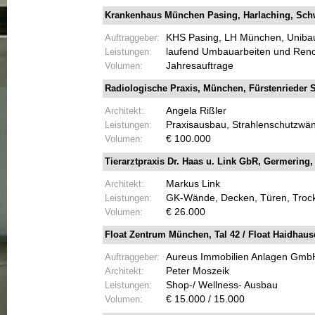
Krankenhaus München Pasing, Harlaching, Sch
Auftraggeber:
KHS Pasing, LH München, Uniba
Leistungen:
laufend Umbauarbeiten und Ren
Volumen:
Jahresauftrage
Radiologische Praxis, München, Fürstenrieder S
Architekt:
Angela Rißler
Leistungen:
Praxisausbau, Strahlenschutzwä
Volumen:
€ 100.000
Tierarztpraxis Dr. Haas u. Link GbR, Germering, 
Architekt:
Markus Link
Leistungen:
GK-
Wände, Decken, Türen, Trock
Volumen:
€ 26.000
Float Zentrum München, Tal 42 / Float Haidhause
Auftraggeber:
Aureus Immobilien Anlagen Gmb
Architekt:
Peter Moszeik
Leistungen:
Shop-
/ Wellness-
Ausbau
Volumen:
€ 15.000 / 15.000