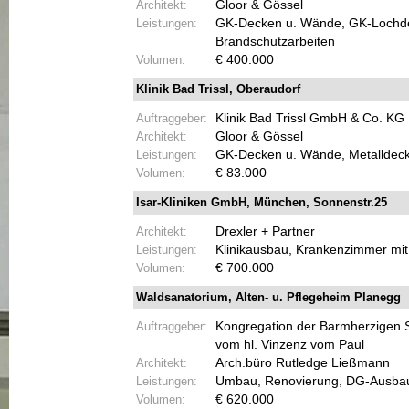
Architekt:
Gloor & Gössel
Leistungen:
GK-
Decken u. Wände, GK-
Lochd
Brandschutzarbeiten
Volumen:
€ 400.000
Klinik Bad Trissl, Oberaudorf
Auftraggeber:
Klinik Bad Trissl GmbH & Co. KG
Architekt:
Gloor & Gössel
Leistungen:
GK-
Decken u. Wände, Metalldeck
Volumen:
€ 83.000
Isar-
Kliniken GmbH, München, Sonnenstr.25
Architekt:
Drexler + Partner
Leistungen:
Klinikausbau, Krankenzimmer mit
Volumen:
€ 700.000
Waldsanatorium, Alten-
u. Pflegeheim Planegg
Auftraggeber:
Kongregation der Barmherzigen 
vom hl. Vinzenz vom Paul
Architekt:
Arch.büro Rutledge Ließmann
Leistungen:
Umbau, Renovierung, DG-
Ausbau
Volumen:
€ 620.000